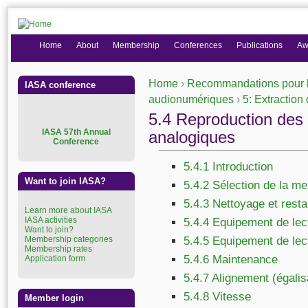
Home
About
Membership
Conferences
Publications
Aw
Home
›
Recommandations pour la
IASA conference
You are here
audionumériques
›
5: Extraction
5.4 Reproduction des
I
ASA 57th Annual
analogiques
Conference
5.4.1 Introduction
Want to join IASA?
5.4.2 Sélection de la me
5.4.3 Nettoyage et resta
Learn more about IASA
IASA activities
5.4.4 Equipement de lec
Want to join?
Membership categories
5.4.5 Equipement de lect
Membership rates
5.4.6 Maintenance
Application form
5.4.7 Alignement (égalis
5.4.8 Vitesse
Member login