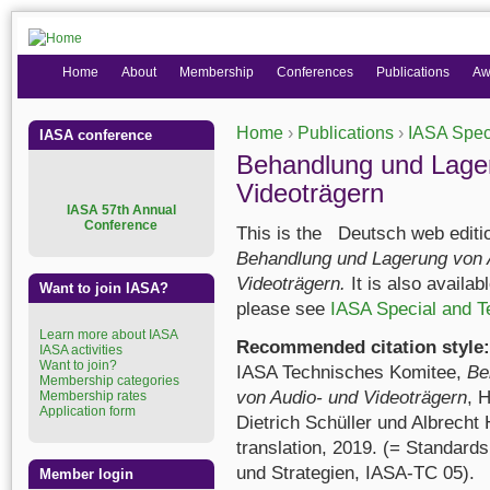
Home
About
Membership
Conferences
Publications
Aw
Home
›
Publications
›
IASA Speci
IASA conference
You are here
Behandlung und Lage
Videoträgern
I
ASA 57th Annual
Conference
This is the
Deutsch web editi
Behandlung und Lagerung von 
Videoträgern.
It is also availab
Want to join IASA?
please see
IASA Special and T
Learn more about IASA
Recommended citation style:
IASA activities
Want to join?
IASA
Technisches Komitee
,
Be
Membership categories
von Audio- und Videoträgern
,
H
Membership rates
Application form
Dietrich Schüller und Albrecht
translation, 2019. (=
Standards
und Strategien
, IASA-TC 05).
Member login