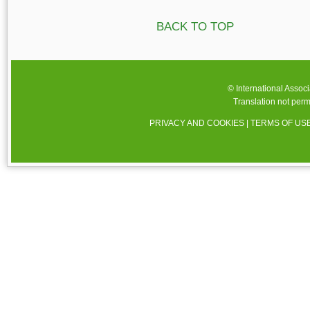
BACK TO TOP
© International Assoc
Translation not perm
PRIVACY AND COOKIES
|
TERMS OF US