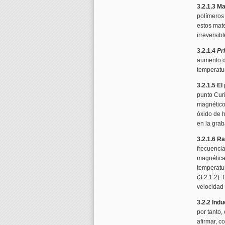
3.2.1.3 M
polímeros
estos mate
irreversib
3.2.1.4
Pr
aumento de
temperatur
3.2.1.5 El
punto Curi
magnético
óxido de h
en la grab
3.2.1.6 R
frecuenci
magnética
temperatur
(3.2.1.2).
velocidad
3.2.2 Indu
por tanto,
afirmar, c