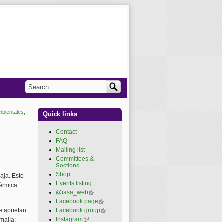
Search
Search form
mbientales,
Quick links
Contact
FAQ
Mailing list
Committees &
Sections
Shop
aja. Esto
Events listing
térmica
@iasa_web
(link is
external)
Facebook page
(link is
external)
e aprietan
Facebook group
(link is
external)
Instagram
(link is external)
malía: