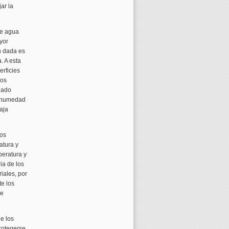
ar la
de agua
yor
n dada es
. A esta
rficies
bos
nado
la humedad
aja
ios
atura y
eratura y
ia de los
iales, por
te los
de
e los
rotegerse