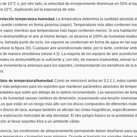
 de 10°C o, por otro lado, la velocidad de envejecimiento disminuye en 50% al baj
ra 10°C, duplicando así la esperanza de vida.
errelación temperatura-humedad.
La temperatura determina la cantidad absoluta 
re puede contener en forma gaseosa (vapor). Temperaturas más altas contienen ma
de vapor, mientras que temperaturas más bajas contienen menos. Si una habitació
in deshumidificar el aire al mismo tiempo, se alcamza el 100% de humedad relativa
a, llamada punto de rocío, los vapores se condensan en forma de agua en las supe
(véase la figura 30). Cualquier aire acondicionado debe, por lo tanto, controlar am
s de manera simultánea (véase 4.3). La mayoría de los equipos de aire acondicio
ales no deshumidifican lo suficiente y, con ello, de manera inadvertida, elevan 
 se incrementa la amenaza para los soportes, contrarrestando los beneficios de la b
ra.
mbios de temperatura/humedad.
Como se mencionó arriba en 3.2.1.1, estos camb
r más peligrosos para los soportes que mantener parámetros absolutos de temper
stables que estén por debajo de lo óptimo recomendado. Las variaciones de temp
as de humedad causan cambios de dimensión, ocasionando una tensión innecesar
Los que están en un riesgo más alto son los discos compuestos de diferentes mater
s discos de laca, aunque también se afectan las cintas magnéticas, específicamen
e exploración helicoidal de alta densidad. El otro peligro básico es la posibilidad 
ón al llevar soportes fríos a un ambiente cálido.
uencia, las condiciones de almacenamiento permanente deben diseñarse para qu
e temperatura y humedad sean mínimos. Durante el traslado los soportes deben p