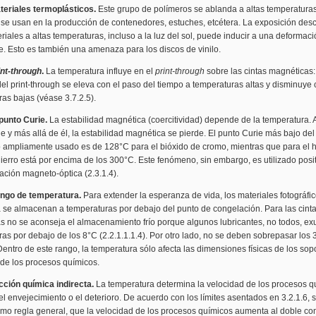
ateriales termoplásticos.
Este grupo de polímeros se ablanda a altas temperaturas
 se usan en la producción de contenedores, estuches, etcétera. La exposición des
riales a altas temperaturas, incluso a la luz del sol, puede inducir a una deformac
le. Esto es también una amenaza para los discos de vinilo.
int-through
.
La temperatura influye en el
print-through
sobre las cintas magnéticas:
l print-through se eleva con el paso del tiempo a temperaturas altas y disminuye
as bajas (véase 3.7.2.5).
 punto Curie.
La estabilidad magnética (coercitividad) depende de la temperatura. A 
e y más allá de él, la estabilidad magnética se pierde. El punto Curie más bajo de
 ampliamente usado es de 128°C para el bióxido de cromo, mientras que para el hi
ierro está por encima de los 300°C. Este fenómeno, sin embargo, es utilizado pos
ación magneto-óptica (2.3.1.4).
ango de temperatura.
Para extender la esperanza de vida, los materiales fotográfi
a se almacenan a temperaturas por debajo del punto de congelación. Para las cint
s no se aconseja el almacenamiento frío porque algunos lubricantes, no todos, e
as por debajo de los 8°C (2.2.1.1.1.4). Por otro lado, no se deben sobrepasar los
 Dentro de este rango, la temperatura sólo afecta las dimensiones físicas de los sopo
 de los procesos químicos.
cción química indirecta.
La temperatura determina la velocidad de los procesos qu
 el envejecimiento o el deterioro. De acuerdo con los límites asentados en 3.2.1.6,
omo regla general, que la velocidad de los procesos químicos aumenta al doble co