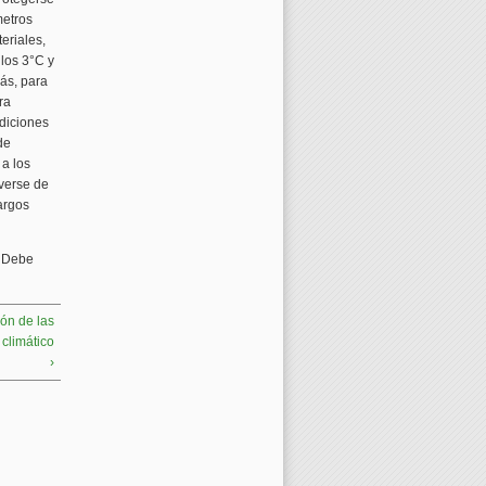
metros
eriales,
 los 3°C y
ás, para
ra
ndiciones
de
a los
overse de
argos
. Debe
ión de las
climático
›