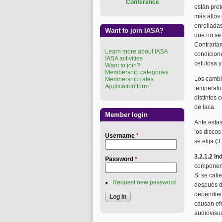
Conference
están pret
más altos 
enrollada
Want to join IASA?
que no se 
Contraria
Learn more about IASA
condicione
IASA activities
celulosa y
Want to join?
Membership categories
Los cambi
Membership rates
Application form
temperatur
distintos 
de laca.
Member login
Ante estas
los discos
Username
*
se elija (3.
3.2.1.2 I
Password
*
componente
Si se cali
Request new password
después d
dependien
causan efe
audiovisua