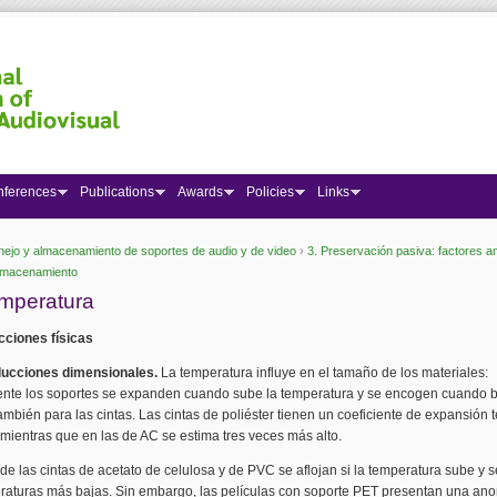
nferences
Publications
Awards
Policies
Links
ejo y almacenamiento de soportes de audio y de video
›
3. Preservación pasiva: factores a
 here
lmacenamiento
emperatura
cciones físicas
nducciones dimensionales.
La temperatura influye en el tamaño de los materiales:
nte los soportes se expanden cuando sube la temperatura y se encogen cuando b
también para las cintas. Las cintas de poliéster tienen un coeficiente de expansión 
mientras que en las de AC se estima tres veces más alto.
 de las cintas de acetato de celulosa y de PVC se aflojan si la temperatura sube y s
raturas más bajas. Sin embargo, las películas con soporte PET presentan una ano