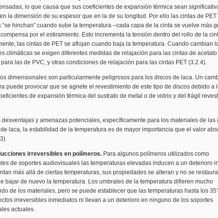
ensadas, lo que causa que sus coeficientes de expansión térmica sean significati
en la dimensión de su espesor que en la de su longitud. Por ello las cintas de PET
s “se hinchan” cuando sube la temperatura –cada capa de la cinta se vuelve más g
compensa por el estiramiento. Esto incrementa la tensión dentro del rollo de la cin
mente, las cintas de PET se aflojan cuando baja la temperatura. Cuando cambian l
s climáticas se exigen diferentes medidas de relajación para las cintas de acetato
 para las de PVC, y otras condiciones de relajación para las cintas PET (3.2.4).
os dimensionales son particularmente peligrosos para los discos de laca. Un cam
a puede provocar que se agriete el revestimiento de este tipo de discos debido a 
coeficientes de expansión térmica del sustrato de metal o de vidrio y del frágil reves
 desventajas y amenazas potenciales, específicamente para los materiales de las 
 de laca, la estabilidad de la temperatura es de mayor importancia que el valor ab
3).
nducciones irreversibles en polímeros.
Para algunos polímeros utilizados como
s de soportes audiovisuales las temperaturas elevadas inducen a un deterioro irr
entan más allá de ciertas temperaturas, sus propiedades se alteran y no se restaur
e bajar de nuevo la temperatura. Los umbrales de la temperatura difieren mucho
do de los materiales, pero se puede establecer que las temperaturas hasta los 35
ctos irreversibles inmediatos ni llevan a un deterioro en ninguno de los soportes
les actuales.