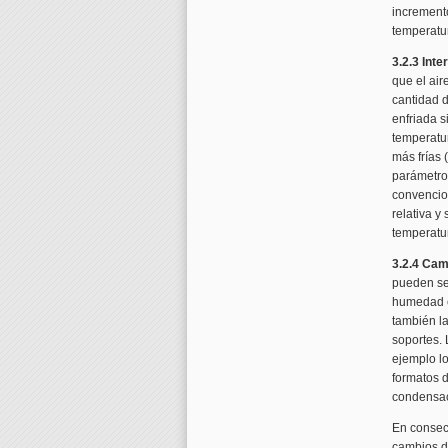
incremento
temperatu
3.2.3 Int
que el ai
cantidad 
enfriada s
temperatur
más frías 
parámetro
convencion
relativa y
temperatu
3.2.4 Ca
pueden se
humedad e
también l
soportes. 
ejemplo lo
formatos d
condensaci
En consec
cambios d