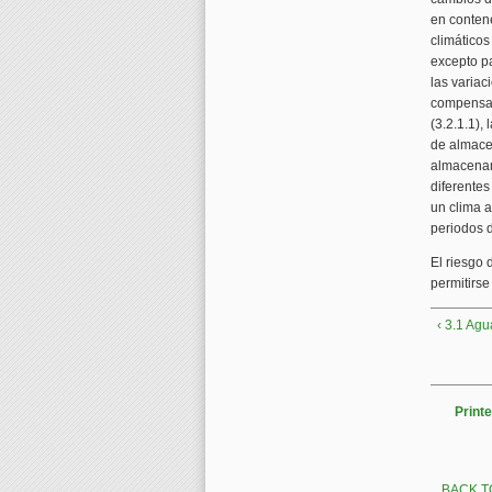
en conten
climáticos
excepto pa
las varia
compensar
(3.2.1.1),
de almace
almacenam
diferentes
un clima a
periodos d
El riesgo 
permitirse
‹ 3.1 Ag
Printe
BACK T