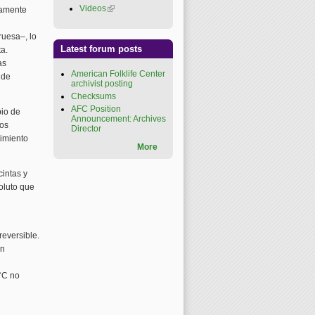
Videos
(link is external)
vamente
ruesa–, lo
Latest forum posts
ta.
as
American Folklife Center
 de
archivist posting
Checksums
AFC Position
bio de
Announcement: Archives
los
Director
timiento
More
cintas y
soluto que
eversible.
an
°C no