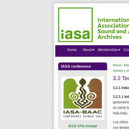
Home
About
Membership
Co
Home
›
Man
IASA conference
You are
manejo y a
3.2 T
3.2.1 Indu
3.2.1.1 I
generalme
es cierto 
más bajo, 
Los rollos
I
ASA 57th Annual
con tempe