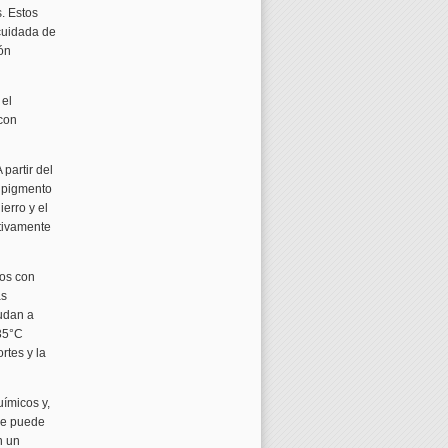
. Estos
cuidada de
ión
 el
 con
partir del
l pigmento
erro y el
itivamente
cos con
as
xudan a
 35°C
rtes y la
ímicos y,
 se puede
n un