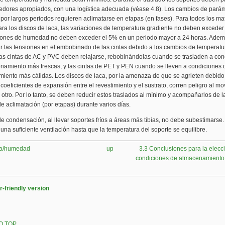
edores apropiados, con una logística adecuada (véase 4.8). Los cambios de pará
 por largos periodos requieren aclimatarse en etapas (en fases). Para todos los mat
ra los discos de laca, las variaciones de temperatura gradiente no deben exceder
ciones de humedad no deben exceder el 5% en un periodo mayor a 24 horas. Adem
 las tensiones en el embobinado de las cintas debido a los cambios de temperatu
 las cintas de AC y PVC deben relajarse, rebobinándolas cuando se trasladen a co
namiento más frescas, y las cintas de PET y PEN cuando se lleven a condiciones 
iento más cálidas. Los discos de laca, por la amenaza de que se agrieten debido 
 coeficientes de expansión entre el revestimiento y el sustrato, corren peligro al m
 otro. Por lo tanto, se deben reducir estos traslados al mínimo y acompañarlos de l
e aclimatación (por etapas) durante varios días.
de condensación, al llevar soportes fríos a áreas más tibias, no debe subestimarse
 una suficiente ventilación hasta que la temperatura del soporte se equilibre.
ua/humedad
up
3.3 Conclusiones para la elecc
condiciones de almacenamiento 
r-friendly version
O TOP