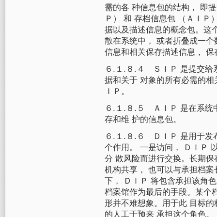
需的各 种信息包的结构， 即
Ｐ） 和 存档信息包 （ＡＩ
据以及描述信息的概念包。这个
散在系统中， 或者折叠成一个
信息和相关保存描述信息， 保
６.１.８.４ ＳＩＰ 是提
据和关于 对象的所有必需的相
ＩＰ。
６.１.８.５ ＡＩＰ 是在
存和维 护的信息包。
６.１.８.６ ＤＩＰ 是用于
个作用。 一是访问， ＤＩＰ
分 散风险而进行交换。长期保
机构共享， 也可以与承担档案
下， ＤＩＰ 将包含承担该角
档案馆作为最后的手段。某个
形并不难想象。用于此 目标的
的人工干预来 承担这个角色。