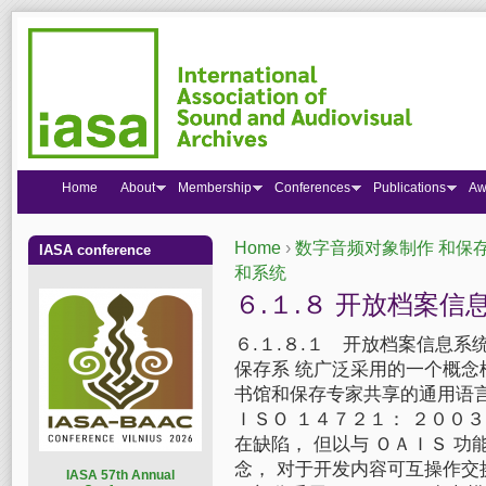
Home
About
Membership
Conferences
Publications
Aw
Home
›
数字音频对象制作 和保存指 
IASA conference
You are here
和系统
６.１.８ 开放档案信
６.１.８.１ 开放档案信息系
保存系 统广泛采用的一个概念
书馆和保存专家共享的通用语
ＩＳＯ １４７２１： ２００
在缺陷， 但以与 ＯＡＩＳ 
念， 对于开发内容可互操作交
I
ASA 57th Annual