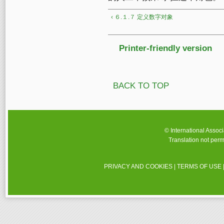
‹ ６.１.７ 定义数字对象
Printer-friendly version
BACK TO TOP
© International Assoc
Translation not perm
PRIVACY AND COOKIES
|
TERMS OF USE