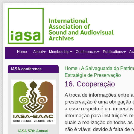
Home
About
Membership
Conferences
Publications
Aw
Home
›
A Salvaguarda do Patrimô
IASA conference
You are here
Estratégia de Preservação
16. Cooperação
A troca de informações entre a
preservação é uma obrigação ét
a esse respeito é um imperati
informação para instituições 
quais a realização de todas as
não é viável devido à falta de 
I
ASA 57th Annual