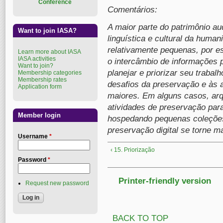
Conference
Comentários:
A maior parte do patrimônio au
Want to join IASA?
linguística e cultural da human
relativamente pequenas, por es
Learn more about IASA
IASA activities
o intercâmbio de informações 
Want to join?
planejar e priorizar seu trabal
Membership categories
Membership rates
desafios da preservação e às 
Application form
maiores. Em alguns casos, ar
atividades de preservação para
Member login
hospedando pequenas coleções 
preservação digital se torne 
Username
*
‹ 15. Priorização
Password
*
Printer-friendly version
Request new password
BACK TO TOP