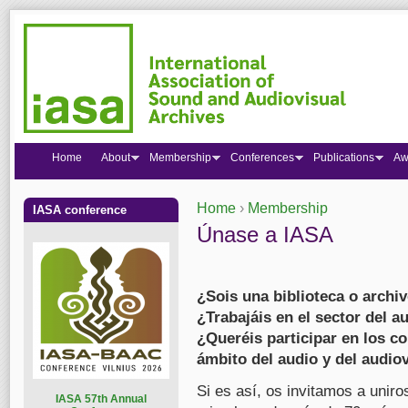
Home
About
Membership
Conferences
Publications
Aw
Home
›
Membership
IASA conference
You are here
Únase a IASA
¿Sois una biblioteca o archi
¿Trabajáis en el sector del a
¿Queréis participar en los c
ámbito del audio y del audio
Si es así, os invitamos a unir
I
ASA 57th Annual