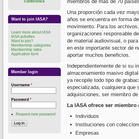
miembros de más de 70 países
Conference
Una proporción cada vez mayor 
años se encuentra en forma de
Want to join IASA?
movimiento. Para los archivos
Learn more about IASA
organizaciones responsable de 
IASA activities
de material audiovisual, o para
Want to join?
Membership categories
en este importante sector de n
Membership rates
Application form
aportar muchos beneficios.
Independientemente de si su ins
Member login
almacenamiento masivo digital 
ya recopile todo tipo de graba
Username
*
especializada, cualquiera que s
adquisiciones, ser miembro de
Password
*
La IASA ofrece ser miembro 
Request new password
Individuos
Instituciones con coleccio
Empresas