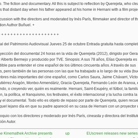
. The fiction and documentary. All this is subject to reflection by Querejeta, who cle
that distant day when his father appeared at his home in Hernani with a film projec
cussion with the directors and moderated by Inés París, filmmaker and director of the
ion Author Buñuel. +
 + + + + + + + + + + + + + + + + + + +
l del Patrimonio Audiovisual Jueves 25 de octubre Entrada gratuita hasta complet
yección del documental 24 horas en la vida de Querejeta (2012), dirigido por Ger
Alberto Bermejo y producido por TVE. Sinopsis: A sus 78 años, Elías Querejeta es 
ible para entender el cine español de los últimos cincuenta años. A través de sus
s, pero también de las personas con las que ha trabajado a lo largo de su vida (b
bres más importantes del cine español, como Carlos Saura, Jaime Chávarri, Víctor
tiérrez Aragón, Montxo Armendáriz, Gracia Querejeta, Fernando León de Aranoa, e
do, o creyendo ver, quién es realmente. Hernani, Saint-Exupéry, el fútbol, la familia
n, la política, el franquismo, los festivales, el éxito internacional y la lucha contra l
 y el documental. Todo ello es objeto de repaso por parte de Querejeta, quien recu
quel lejano día en que su padre apareció en su casa de Hernani con un proyector 
oquio con los directores y moderado por Inés París, cineasta y directora del Institu
ión Autor.
he Kinemathek Archive presents
up
EUscreen releases new series o