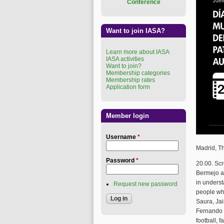
Conference
Want to join IASA?
Learn more about IASA
IASA activities
Want to join?
Membership categories
Membership rates
Application form
Member login
Username
*
Madrid, T
Password
*
20.00. Scr
Bermejo an
in underst
Request new password
people wh
Saura, Jai
Fernando L
football, f