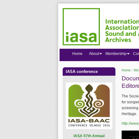
Home
About
Membership
Co
Home
›
Wor
IASA conference
You are
Docume
Editor
The Socie
for songwr
screening 
Heritage.
http://www
I
ASA 57th Annual