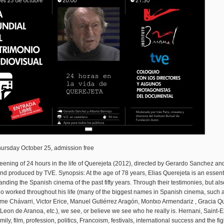
hursday October 25, admission free
eening of 24 hours in the life of Querejeta (2012), directed by Gerardo Sanchez an
d produced by TVE. Synopsis: At the age of 78 years, Elias Querejeta is an essenti
anding the Spanish cinema of the past fifty years. Through their testimonies, but als
o worked throughout his life (many of the biggest names in Spanish cinema, such 
me Chávarri, Victor Erice, Manuel Gutiérrez Aragón, Montxo Armendariz , Gracia Qu
eon de Aranoa, etc.), we see, or believe we see who he really is. Hernani, Saint-E
amily, film, profession, politics, Francoism, festivals, international success and the fi