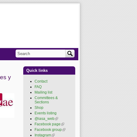
Search
Search form
Quick links
es y
Contact
FAQ
Mailing list
Committees &
Sections
Shop
Events listing
@iasa_web
(link is
external)
Facebook page
(link is
external)
Facebook group
(link is
external)
Instagram
(link is external)