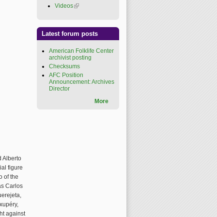
Videos
(link is external)
Latest forum posts
American Folklife Center
archivist posting
Checksums
AFC Position
Announcement: Archives
Director
More
d Alberto
al figure
o of the
as Carlos
erejeta,
xupéry,
ght against