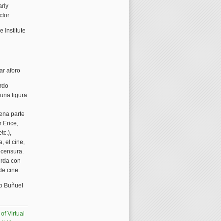
arly
tor.
 Institute
ar aforo
ardo
una figura
uena parte
 Erice,
tc.),
, el cine,
a censura.
erda con
de cine.
to Buñuel
f Virtual