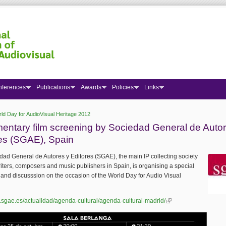
nferences
Publications
Awards
Policies
Links
ld Day for AudioVisual Heritage 2012
 here
ntary film screening by Sociedad General de Autor
es (SGAE), Spain
dad General de Autores y Editores (SGAE), the main IP
collecting society
iters, composers and music publishers in Spain, is organising a special
and discusssion on the occasion of the World Day for Audio Visual
.sgae.es/actualidad/agenda-cultural/agenda-cultural-madrid/
(link is external)