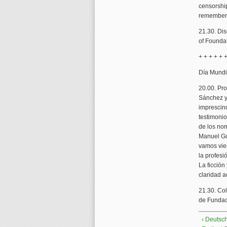
censorship
remembers 
21.30. Dis
of Foundat
+ + + + + +
Día Mundia
20.00. Pro
Sánchez y 
imprescind
testimonio
de los nom
Manuel Gu
vamos vien
la profesió
La ficción
claridad a
21.30. Col
de Fundac
‹ Deutsc