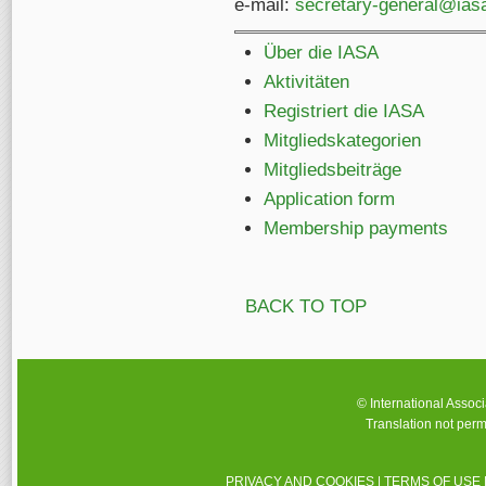
e-mail:
secretary-general@ias
Über die IASA
Aktivitäten
Registriert die IASA
Mitgliedskategorien
Mitgliedsbeiträge
Application form
Membership payments
BACK TO TOP
© International Assoc
Translation not perm
PRIVACY AND COOKIES
|
TERMS OF USE