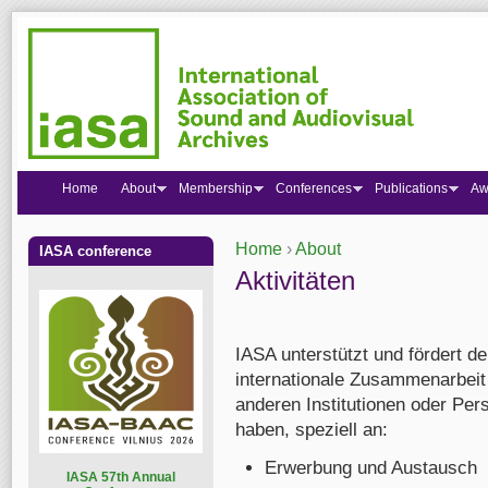
Home
About
Membership
Conferences
Publications
Aw
Home
›
About
IASA conference
You are here
Aktivitäten
IASA unterstützt und fördert d
internationale Zusammenarbeit
anderen Institutionen oder Per
haben, speziell an:
Erwerbung und Austausch
I
ASA 57th Annual