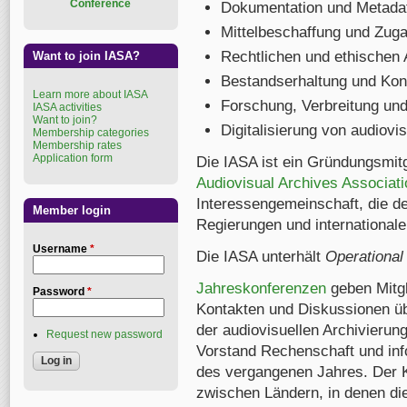
Conference
Dokumentation und Metada
Mittelbeschaffung und Zug
Rechtlichen und ethischen
Want to join IASA?
Bestandserhaltung und Kon
Learn more about IASA
Forschung, Verbreitung und
IASA activities
Want to join?
Digitalisierung von audiovis
Membership categories
Membership rates
Application form
Die IASA ist ein Gründungsmit
Audiovisual Archives Associa
Interessengemeinschaft, die d
Member login
Regierungen und internationalen
Username
*
Die IASA unterhält
Operational
Jahreskonferenzen
geben Mitgl
Password
*
Kontakten und Diskussionen üb
der audiovisuellen Archivierun
Request new password
Vorstand Rechenschaft und infor
des vergangenen Jahres. Der K
zwischen Ländern, in denen die