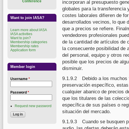
Conference
incorporan al presupuesto gener
globales para la transferencia 
costes laborales difieren de fo
Want to join IASA?
desarrollados vecinos, lo que d
que a precios se refiere. Final
Learn more about IASA
IASA activities
vendedores profesionales pued
Want to join?
de la cantidad de artículos de
Membership categories
Membership rates
la consecuente posibilidad de 
Application form
del personal, equipo y otros r
posible que los precios de al
Member login
disminuir.
9.1.9.2 Debido a los muchos f
Username
*
preservación específico, esta
cualquier abanico de precios d
Password
*
que los titulares de las colecc
específica de sus países o re
Request new password
situación del mercado.
9.1.9.3 Cuando se busquen pr
audio, las ofertas deberán esta