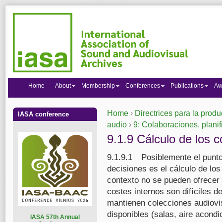
Home
About
Membership
Conferences
Publications
Aw
Home
›
Directrices para la produ
IASA conference
You are here
audio
›
9: Colaboraciones, planif
9.1.9 Cálculo de los 
9.1.9.1 Posiblemente el punto 
decisiones es el cálculo de lo
contexto no se pueden ofrecer 
costes internos son difíciles d
mantienen colecciones audiovis
disponibles (salas, aire acondi
I
ASA 57th Annual