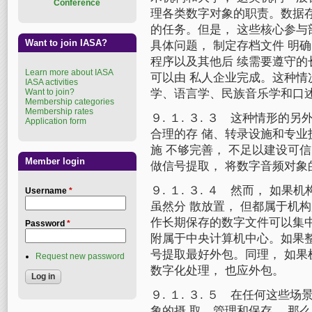
Conference
理各类数字对象的职责。数据
的任务。但是， 这些核心参与
Want to join IASA?
具体问题， 制定存档文件 明
程序以及其他后 续需要遵守的
Learn more about IASA
可以由 私人企业完成。这种情
IASA activities
Want to join?
学、语言学、民族音乐学和口
Membership categories
Membership rates
９. １. ３. ３ 这种情形的
Application form
合理的存 储、转录设施和专业
施 不够完善， 不足以建设可
Member login
做信号提取， 将数字音频对
９. １. ３. ４ 然而， 
Username
*
虽然分 散放置， 但都属于机
作长期保存的数字文件可以集
Password
*
附属于中央计算机中心。如果整
号提取最好外包。同理， 如果
Request new password
数字化处理， 也应外包。
９. １. ３. ５ 在任何这
象的摄 取、管理和保存， 那